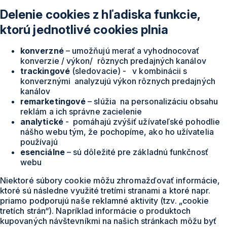
Delenie cookies z hľadiska funkcie,
ktorú jednotlivé cookies plnia
konverzné
– umožňujú merať a vyhodnocovať
konverzie / výkon/ rôznych predajných kanálov
trackingové
(sledovacie) - v kombinácii s
konverznými analyzujú výkon rôznych predajných
kanálov
remarketingové
– slúžia na personalizáciu obsahu
reklám a ich správne zacielenie
analytické
- pomáhajú zvýšiť užívateľské pohodlie
nášho webu tým, že pochopíme, ako ho užívatelia
používajú
esenciálne
– sú dôležité pre základnú funkčnosť
webu
Niektoré súbory cookie môžu zhromažďovať informácie,
ktoré sú následne využité tretími stranami a ktoré napr.
priamo podporujú naše reklamné aktivity (tzv. „cookie
tretích strán“). Napríklad informácie o produktoch
kupovaných návštevníkmi na našich stránkach môžu byť