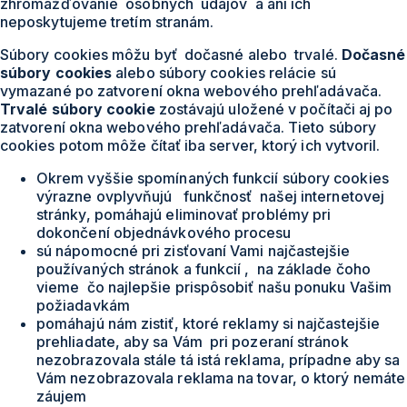
zhromažďovanie osobných údajov a ani ich
neposkytujeme tretím stranám.
Súbory cookies môžu byť dočasné alebo trvalé.
Dočasné
súbory cookies
alebo súbory cookies relácie sú
vymazané po zatvorení okna webového prehľadávača.
Trvalé súbory cookie
zostávajú uložené v počítači aj po
zatvorení okna webového prehľadávača. Tieto súbory
cookies potom môže čítať iba server, ktorý ich vytvoril.
Okrem vyššie spomínaných funkcií súbory cookies
výrazne ovplyvňujú funkčnosť našej internetovej
stránky, pomáhajú eliminovať problémy pri
dokončení objednávkového procesu
sú nápomocné pri zisťovaní Vami najčastejšie
používaných stránok a funkcií , na základe čoho
vieme čo najlepšie prispôsobiť našu ponuku Vašim
požiadavkám
pomáhajú nám zistiť, ktoré reklamy si najčastejšie
prehliadate, aby sa Vám pri pozeraní stránok
nezobrazovala stále tá istá reklama, prípadne aby sa
Vám nezobrazovala reklama na tovar, o ktorý nemáte
záujem